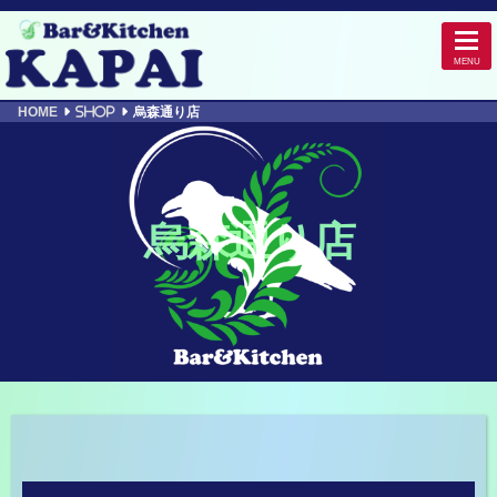
HOME
SHOP
烏森通り店